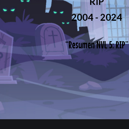
RIP
2004 - 2024
“
Resumen NVL 5: RIP
”