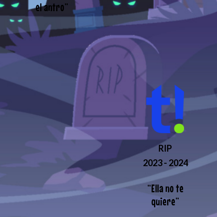
el antro
”
RIP
2023 - 2024
“
Ella no te
quiere
”