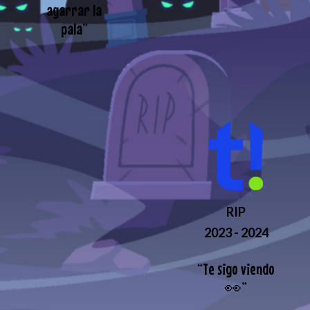
agarrar la
pala
”
RIP
2023 - 2024
“
Te sigo viendo
👀
”