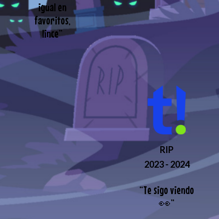
igual en
favoritos,
lince
”
RIP
2023 - 2024
“
Te sigo viendo
👀
”