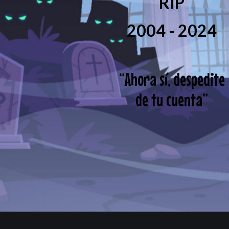
RIP
2004 - 2024
“
Ahora sí, despedite
de tu cuenta
”