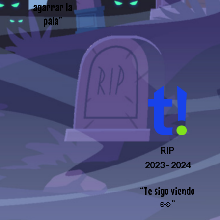
agarrar la
pala
”
RIP
2023 - 2024
“
Te sigo viendo
👀
”