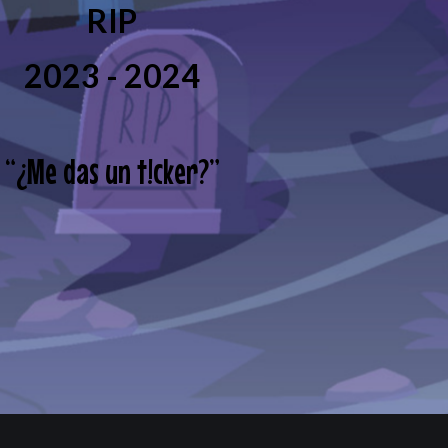
RIP
2023 - 2024
“
¿Me das un t!cker?
”