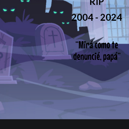
RIP
2004 - 2024
“
Mirá como te
denuncié, papá
”